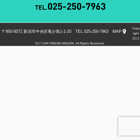
Copy
〒950-0072 新潟市中央区竜が島1-1-20 TEL.025-250-7963
MAP
right
(C) 2
017 CAR FRIEND NIIGATA. All Rights Reserved.