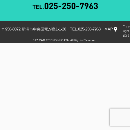
Copy
〒950-0072 新潟市中央区竜が島1-1-20 TEL.025-250-7963
MAP
right
(C) 2
017 CAR FRIEND NIIGATA. All Rights Reserved.