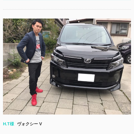
H.T様
ヴォクシー V